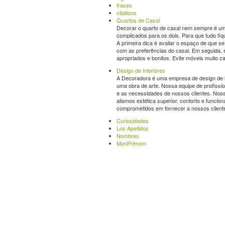
frases
citations
Quartos de Casal
Decorar o quarto de casal nem sempre é uma
complicados para os dois. Para que tudo f
A primeira dica é avaliar o espaço de que se
com as preferências do casal. Em seguida, é
apropriados e bonitos. Evite móveis muito ca
Design de interiores
A Decoradora é uma empresa de design de in
uma obra de arte. Nossa equipe de profissio
e as necessidades de nossos clientes. Nosso
aliamos estética superior, conforto e funci
comprometidos em fornecer a nossos cliente
Curiosidades
Los Apellidos
Nombres
MonPrénom