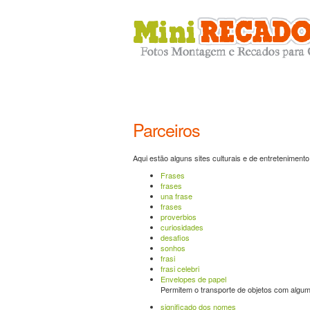
Parceiros
Aqui estão alguns sites culturais e de entretenime
Frases
frases
una frase
frases
proverbios
curiosidades
desafios
sonhos
frasi
frasi celebri
Envelopes de papel
Permitem o transporte de objetos com algum 
significado dos nomes