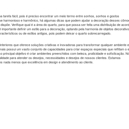
 tarefa fácil, pois é preciso encontrar um meio termo entre sonhos, sonhos e gostos
ique harmonioso e harmônico, há algumas dicas que podem ajudar a decoração desses cômo
 dispõe. Verifique qual é a área do quarto, para que possa ser feita uma distribuição de acor
 importante definir um estilo para a decoração, optando pela harmonia de objetos decorativ
racterísticos ou de estilos antigos, pois podem deixar o quarto sobrecarregado.
teriores que oferece soluções criativas e inovadoras para transformar qualquer ambiente 
nais possui um vasto conjunto de capacidades para criar espaços especiais que reflitam o e
 principal objetivo é criar ambientes preenchidos com beleza, praticidade e sofisticação. N
onalidade para atender os desejos, necessidades e desejos de nossos clientes. Estamos
s nada menos que excelência em design e atendimento ao cliente.