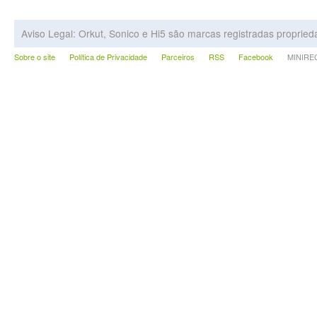
Aviso Legal: Orkut, Sonico e Hi5 são marcas registradas proprie
Sobre o site
Política de Privacidade
Parceiros
RSS
Facebook
MINIRECA