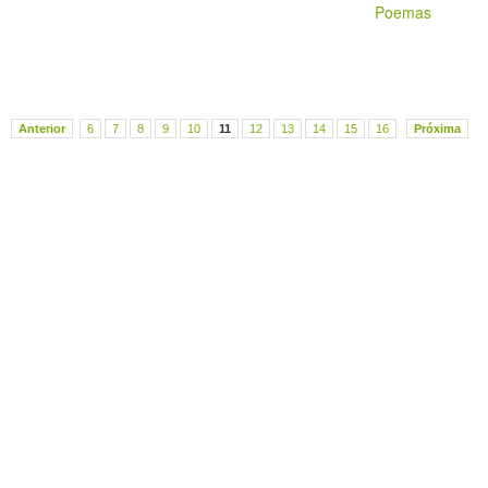
Poemas
Anterior
6
7
8
9
10
11
12
13
14
15
16
Próxima