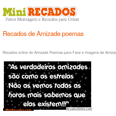
Recados de Amizade poemas
Recados online de Amizade Poemas para Face e imagens de Amizad