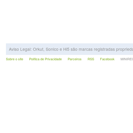
Aviso Legal: Orkut, Sonico e Hi5 são marcas registradas proprie
Sobre o site
Política de Privacidade
Parceiros
RSS
Facebook
MINIRECA