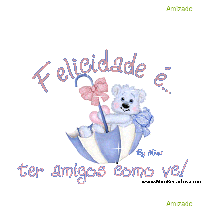
Amizade
Amizade