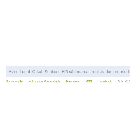
Aviso Legal: Orkut, Sonico e Hi5 são marcas registradas proprie
Sobre o site
Política de Privacidade
Parceiros
RSS
Facebook
MINIRECA