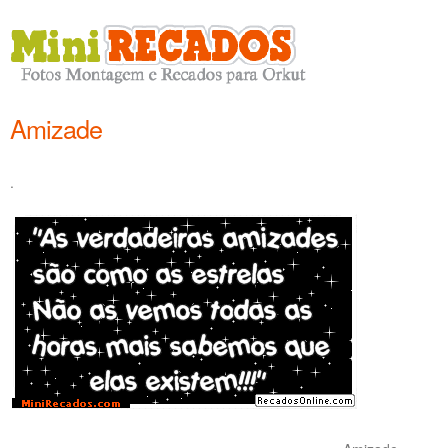
Amizade
.