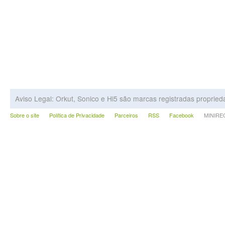
Aviso Legal: Orkut, Sonico e Hi5 são marcas registradas proprie
Sobre o site
Política de Privacidade
Parceiros
RSS
Facebook
MINIRECA