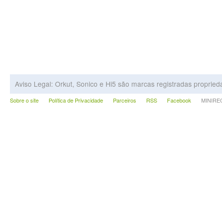
Aviso Legal: Orkut, Sonico e Hi5 são marcas registradas proprie
Sobre o site
Política de Privacidade
Parceiros
RSS
Facebook
MINIRECA