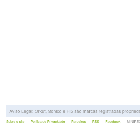
Aviso Legal: Orkut, Sonico e Hi5 são marcas registradas proprie
Sobre o site
Política de Privacidade
Parceiros
RSS
Facebook
MINIRECA