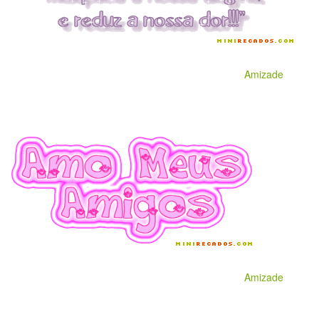
Amizade
Amizade