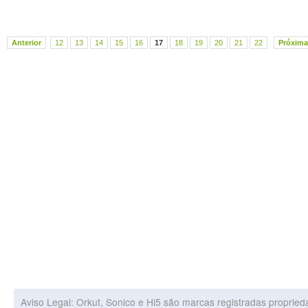
Anterior
12
13
14
15
16
17
18
19
20
21
22
Próxima
Aviso Legal: Orkut, Sonico e Hi5 são marcas registradas proprie