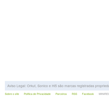
Aviso Legal: Orkut, Sonico e Hi5 são marcas registradas proprie
Sobre o site
Política de Privacidade
Parceiros
RSS
Facebook
MINIRECA