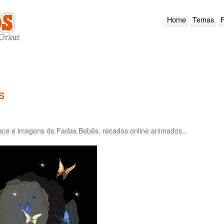
Home
Temas
s
ce e imagens de Fadas Bebês, recados online animados..