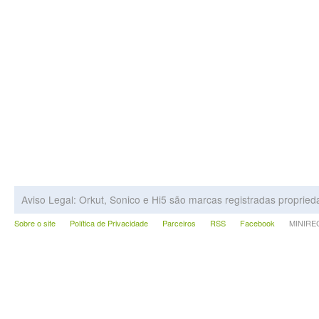
Aviso Legal: Orkut, Sonico e Hi5 são marcas registradas proprie
Sobre o site
Política de Privacidade
Parceiros
RSS
Facebook
MINIRECA