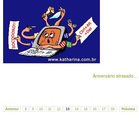
Aniversário atrasado...
Anterior
8
9
10
11
12
13
14
15
16
17
18
Próxima