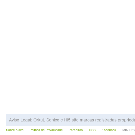
Aviso Legal: Orkut, Sonico e Hi5 são marcas registradas proprie
Sobre o site
Política de Privacidade
Parceiros
RSS
Facebook
MINIRECA