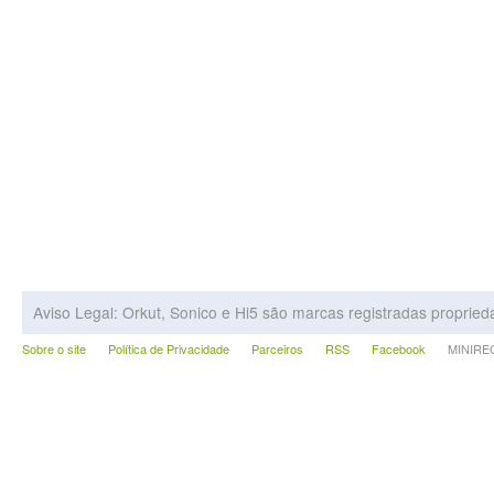
Aviso Legal: Orkut, Sonico e Hi5 são marcas registradas proprie
Sobre o site
Política de Privacidade
Parceiros
RSS
Facebook
MINIRECA