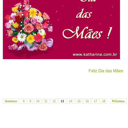
Feliz Dia das Mães
Anterior
8
9
10
11
12
13
14
15
16
17
18
Próxima