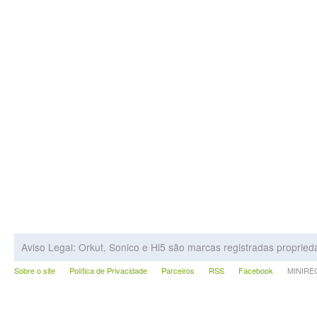
Aviso Legal: Orkut, Sonico e Hi5 são marcas registradas proprie
Sobre o site
Política de Privacidade
Parceiros
RSS
Facebook
MINIRECA