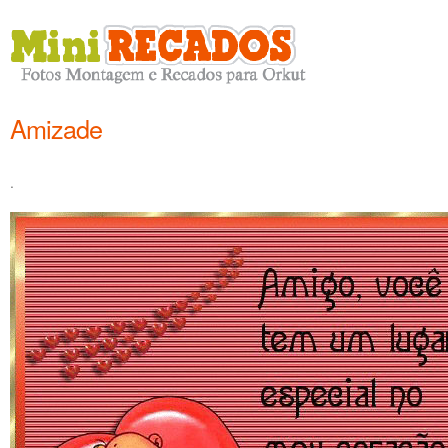
Amizade
.