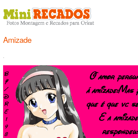
Amizade
.