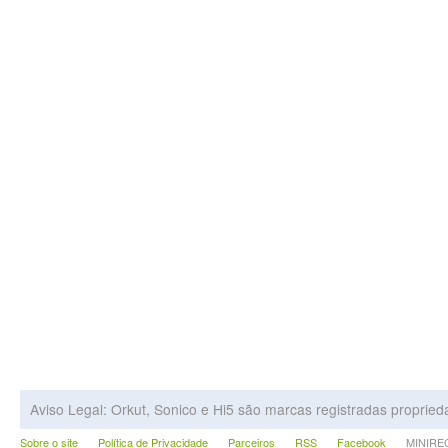
Aviso Legal: Orkut, Sonico e Hi5 são marcas registradas proprie
Sobre o site
Política de Privacidade
Parceiros
RSS
Facebook
MINIRECA