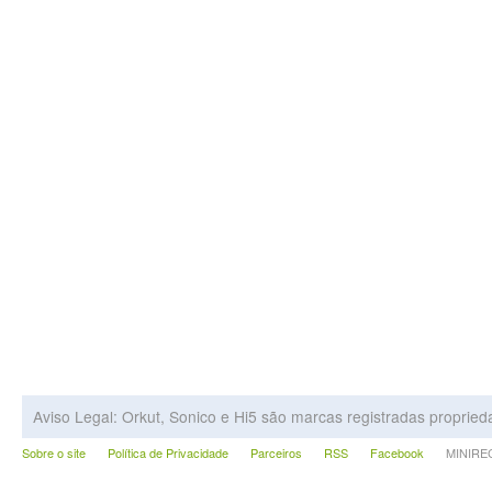
Aviso Legal: Orkut, Sonico e Hi5 são marcas registradas proprie
Sobre o site
Política de Privacidade
Parceiros
RSS
Facebook
MINIRECA