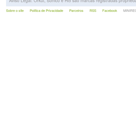
Aviso Legal: Orkut, Sonico e Hi5 são marcas registradas proprie
Sobre o site
Política de Privacidade
Parceiros
RSS
Facebook
MINIRECA