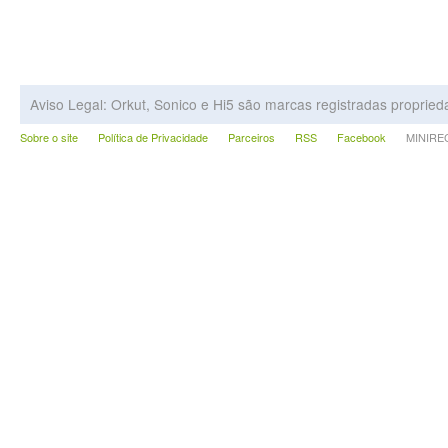
Aviso Legal: Orkut, Sonico e Hi5 são marcas registradas proprie
Sobre o site
Política de Privacidade
Parceiros
RSS
Facebook
MINIRECA