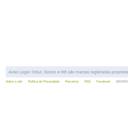
Aviso Legal: Orkut, Sonico e Hi5 são marcas registradas proprie
Sobre o site
Política de Privacidade
Parceiros
RSS
Facebook
MINIRECA