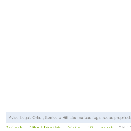
Aviso Legal: Orkut, Sonico e Hi5 são marcas registradas proprie
Sobre o site
Política de Privacidade
Parceiros
RSS
Facebook
MINIRECA