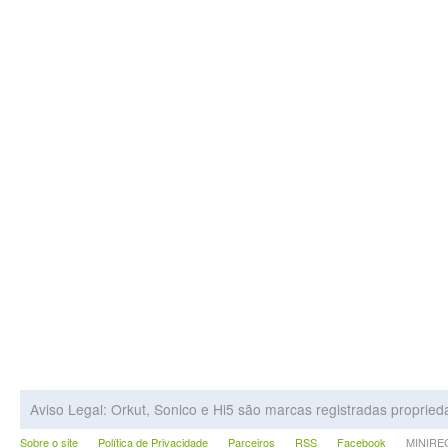
Aviso Legal: Orkut, Sonico e Hi5 são marcas registradas proprie
Sobre o site
Política de Privacidade
Parceiros
RSS
Facebook
MINIRECA