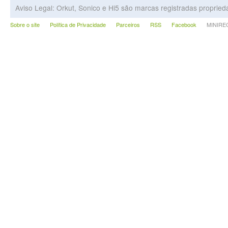
Aviso Legal: Orkut, Sonico e Hi5 são marcas registradas proprie
Sobre o site
Política de Privacidade
Parceiros
RSS
Facebook
MINIRECA