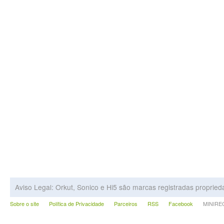
Aviso Legal: Orkut, Sonico e Hi5 são marcas registradas proprie
Sobre o site
Política de Privacidade
Parceiros
RSS
Facebook
MINIRECA