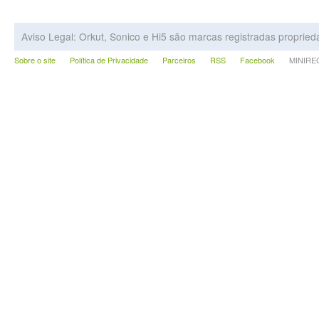
Aviso Legal: Orkut, Sonico e Hi5 são marcas registradas proprie
Sobre o site
Política de Privacidade
Parceiros
RSS
Facebook
MINIRECA