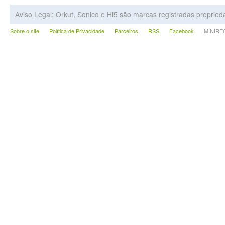
Aviso Legal: Orkut, Sonico e Hi5 são marcas registradas proprie
Sobre o site
Política de Privacidade
Parceiros
RSS
Facebook
MINIRECA