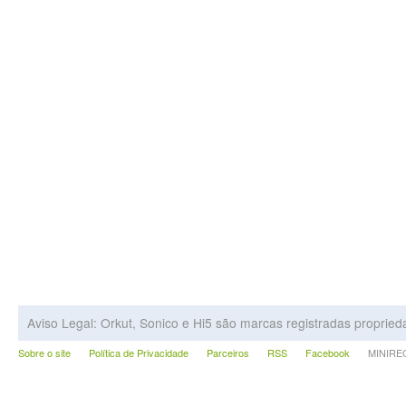
Aviso Legal: Orkut, Sonico e Hi5 são marcas registradas proprie
Sobre o site
Política de Privacidade
Parceiros
RSS
Facebook
MINIRECA