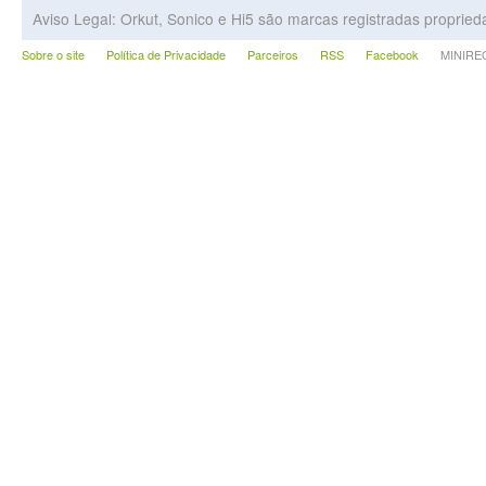
Aviso Legal: Orkut, Sonico e Hi5 são marcas registradas proprie
Sobre o site
Política de Privacidade
Parceiros
RSS
Facebook
MINIRECA