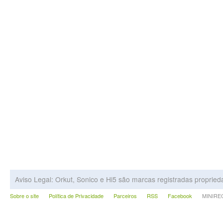
Aviso Legal: Orkut, Sonico e Hi5 são marcas registradas proprie
Sobre o site
Política de Privacidade
Parceiros
RSS
Facebook
MINIRECA