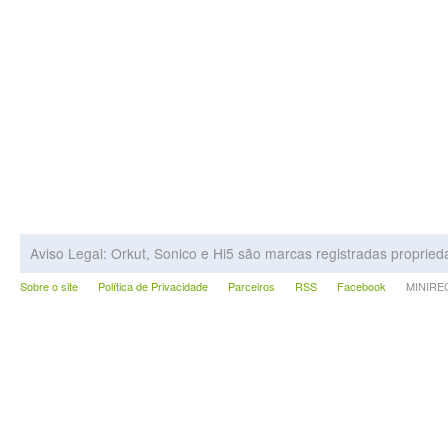
Aviso Legal: Orkut, Sonico e Hi5 são marcas registradas proprie
Sobre o site
Política de Privacidade
Parceiros
RSS
Facebook
MINIRECA