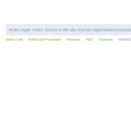
Aviso Legal: Orkut, Sonico e Hi5 são marcas registradas proprie
Sobre o site
Política de Privacidade
Parceiros
RSS
Facebook
MINIRECA