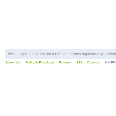
Aviso Legal: Orkut, Sonico e Hi5 são marcas registradas proprie
Sobre o site
Política de Privacidade
Parceiros
RSS
Facebook
MINIRECA