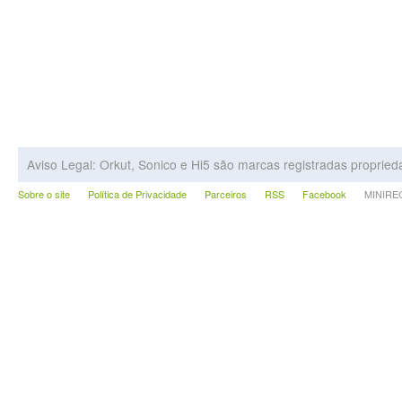
Aviso Legal: Orkut, Sonico e Hi5 são marcas registradas proprie
Sobre o site
Política de Privacidade
Parceiros
RSS
Facebook
MINIRECA