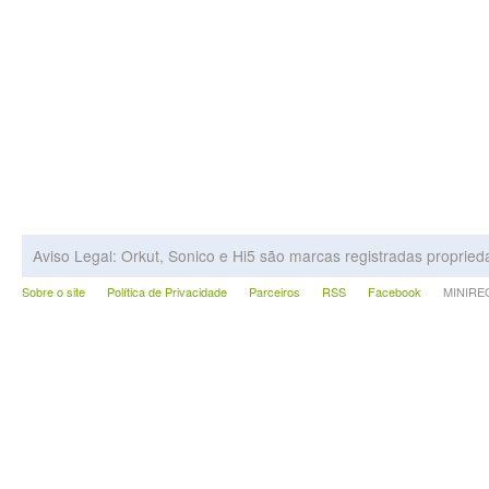
Aviso Legal: Orkut, Sonico e Hi5 são marcas registradas proprie
Sobre o site
Política de Privacidade
Parceiros
RSS
Facebook
MINIRECA