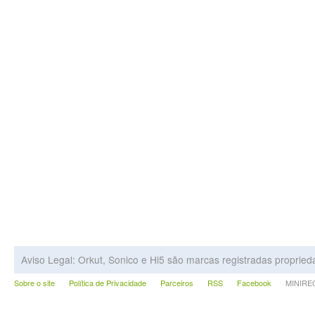
Aviso Legal: Orkut, Sonico e Hi5 são marcas registradas proprie
Sobre o site
Política de Privacidade
Parceiros
RSS
Facebook
MINIRECA