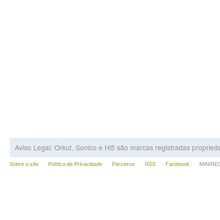
Aviso Legal: Orkut, Sonico e Hi5 são marcas registradas proprie
Sobre o site
Política de Privacidade
Parceiros
RSS
Facebook
MINIRECA