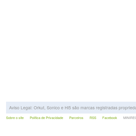
Aviso Legal: Orkut, Sonico e Hi5 são marcas registradas proprie
Sobre o site
Política de Privacidade
Parceiros
RSS
Facebook
MINIRECA