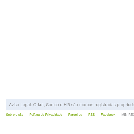
Aviso Legal: Orkut, Sonico e Hi5 são marcas registradas proprie
Sobre o site
Política de Privacidade
Parceiros
RSS
Facebook
MINIRECA