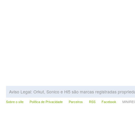
Aviso Legal: Orkut, Sonico e Hi5 são marcas registradas proprie
Sobre o site
Política de Privacidade
Parceiros
RSS
Facebook
MINIRECA