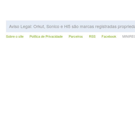
Aviso Legal: Orkut, Sonico e Hi5 são marcas registradas proprie
Sobre o site
Política de Privacidade
Parceiros
RSS
Facebook
MINIRECA