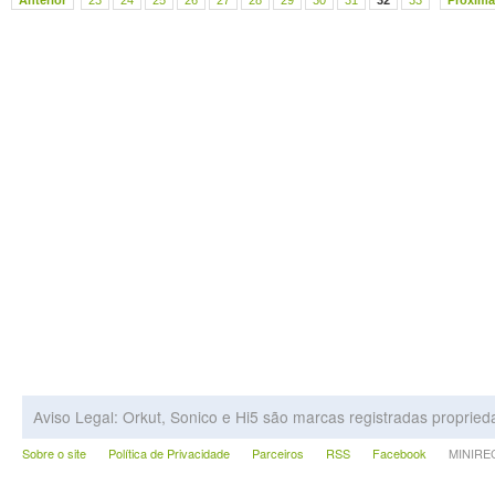
Anterior
23
24
25
26
27
28
29
30
31
32
33
Próxima
Aviso Legal: Orkut, Sonico e Hi5 são marcas registradas proprie
Sobre o site
Política de Privacidade
Parceiros
RSS
Facebook
MINIRECA