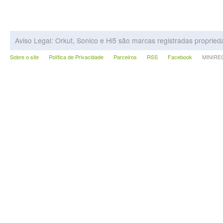
Aviso Legal: Orkut, Sonico e Hi5 são marcas registradas proprie
Sobre o site
Política de Privacidade
Parceiros
RSS
Facebook
MINIRECA