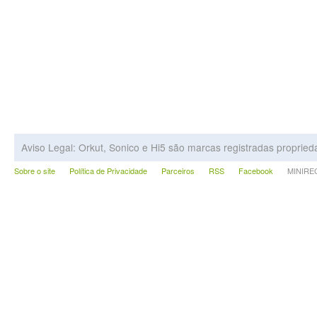
Aviso Legal: Orkut, Sonico e Hi5 são marcas registradas proprie
Sobre o site
Política de Privacidade
Parceiros
RSS
Facebook
MINIRECA