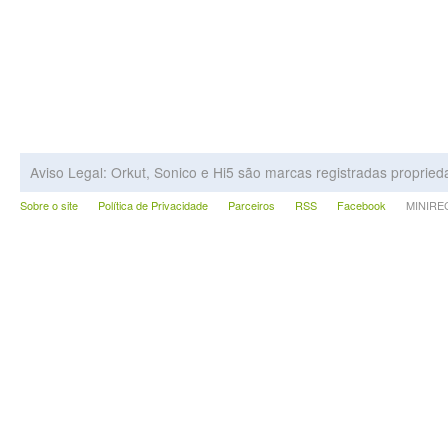
Aviso Legal: Orkut, Sonico e Hi5 são marcas registradas proprie
Sobre o site
Política de Privacidade
Parceiros
RSS
Facebook
MINIRECA