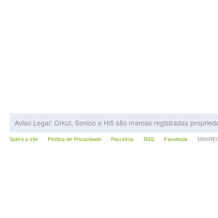
Aviso Legal: Orkut, Sonico e Hi5 são marcas registradas proprie
Sobre o site
Política de Privacidade
Parceiros
RSS
Facebook
MINIRECA