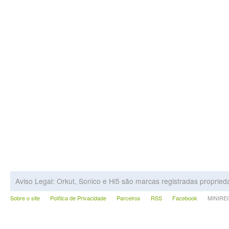
Aviso Legal: Orkut, Sonico e Hi5 são marcas registradas proprie
Sobre o site
Política de Privacidade
Parceiros
RSS
Facebook
MINIRECA