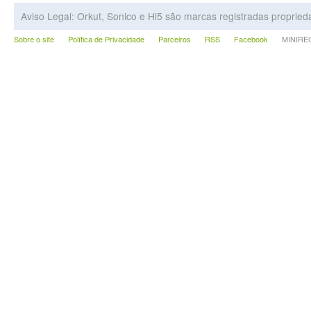
Aviso Legal: Orkut, Sonico e Hi5 são marcas registradas proprie
Sobre o site
Política de Privacidade
Parceiros
RSS
Facebook
MINIRECA