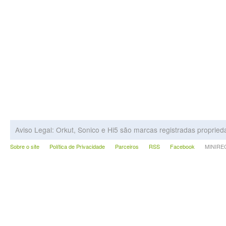
Aviso Legal: Orkut, Sonico e Hi5 são marcas registradas proprie
Sobre o site
Política de Privacidade
Parceiros
RSS
Facebook
MINIRECA